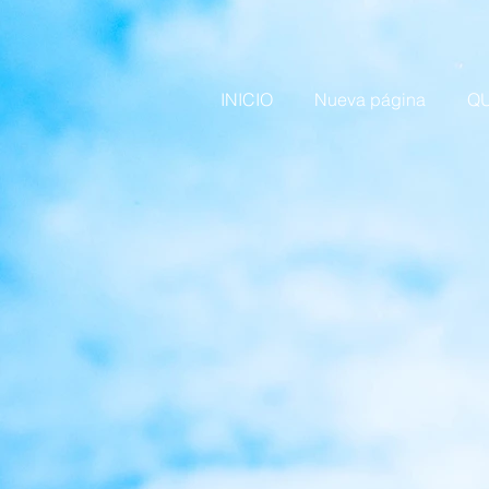
INICIO
Nueva página
QU