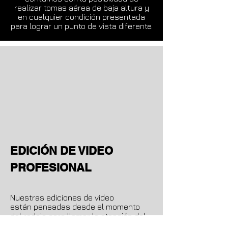
realizar tomas aérea de baja altura y
en cualquier condición presentada
para lograr un punto de vista diferente.
EDICIÓN
DE VIDEO
PROFESIONAL
Nuestras ediciones de video
están pensadas desde el momento
del rodaje para llamar la atención del
consumidor final.