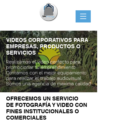
VIDEOS CORPORATIVOS PARA
EMPRESAS, PRODUCTOS O
SERVICIOS
Realizamos el video perfecto para
promocionar tu emprendimiento.
Contamos con el mejor equipamiento
para realizar el trabajo audiovisual.
Somos una agencia de maxima calidad
OFRECEMOS UN SERVICIO
DE
FOTOGRAFÍA Y VIDEO CON
FINES INSTITUCIONALES O
COMERCIALES